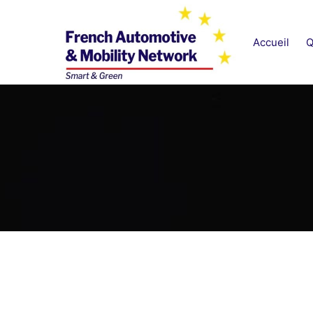
Aller
au
Accueil
Q
contenu
French Automotive & M