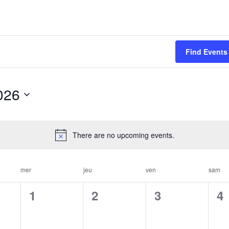
Find Events
026
There are no upcoming events.
mer
jeu
ven
sam
0
0
0
0
1
2
3
4
e
e
e
e