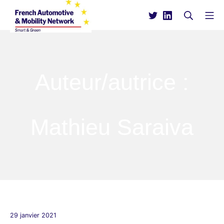
Aller
Recherc
Me
au
contenu
French Automotive & Mobi
Auteur/autrice :
Mathieu Saraiva
29 janvier 2021